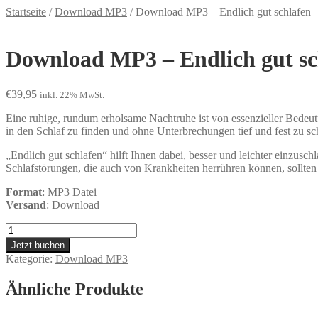
Startseite
/
Download MP3
/
Download MP3 – Endlich gut schlafen
Download MP3 – Endlich gut sc
€
39,95
inkl. 22% MwSt.
Eine ruhige, rundum erholsame Nachtruhe ist von essenzieller Bedeutu
in den Schlaf zu finden und ohne Unterbrechungen tief und fest zu sc
„Endlich gut schlafen“ hilft Ihnen dabei, besser und leichter einzusc
Schlafstörungen, die auch von Krankheiten herrühren können, sollten
Format
: MP3 Datei
Versand
: Download
Download
MP3
Jetzt buchen
-
Kategorie:
Download MP3
Endlich
gut
Ähnliche Produkte
schlafen
Menge