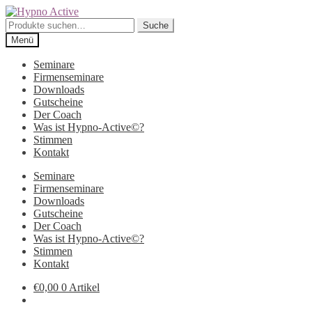
Zur
Zum
Navigation
Inhalt
Suche
Suche
springen
springen
nach:
Menü
Seminare
Firmenseminare
Downloads
Gutscheine
Der Coach
Was ist Hypno-Active©?
Stimmen
Kontakt
Seminare
Firmenseminare
Downloads
Gutscheine
Der Coach
Was ist Hypno-Active©?
Stimmen
Kontakt
€
0,00
0 Artikel