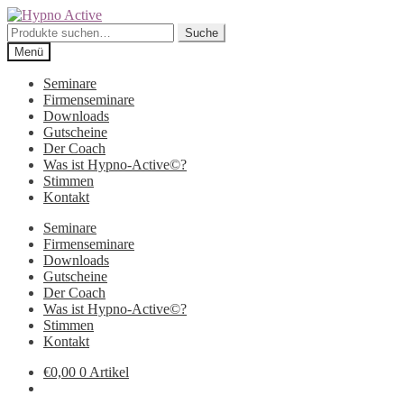
Zur
Zum
Navigation
Inhalt
Suche
Suche
springen
springen
nach:
Menü
Seminare
Firmenseminare
Downloads
Gutscheine
Der Coach
Was ist Hypno-Active©?
Stimmen
Kontakt
Seminare
Firmenseminare
Downloads
Gutscheine
Der Coach
Was ist Hypno-Active©?
Stimmen
Kontakt
€
0,00
0 Artikel