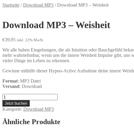
Startseite
/
Download MP3
/
Download MP3 – Weisheit
Download MP3 – Weisheit
€
39,95
inkl. 22% MwSt.
Wir alle haben Eingebungen, die als Intuition oder Bauchgefühl bek
mehr wahrnehmbar, wenn uns die innere Weisheit Impulse gibt, uns war
vieler Dinge im Leben zu erkennen.
Gewinne mithilfe dieser Hypno-Active Aufnahme deine innere Weisheit
Format
: MP3 Datei
Versand
: Download
Download
MP3
Jetzt buchen
-
Kategorie:
Download MP3
Weisheit
Menge
Ähnliche Produkte