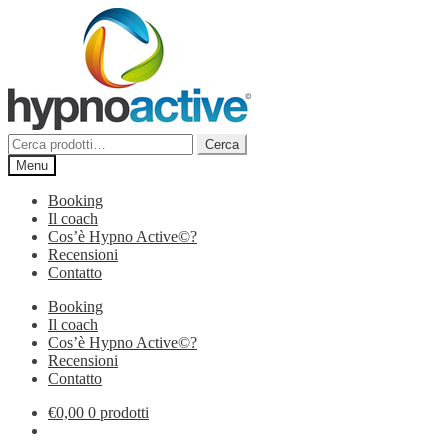
Vai
Vai
alla
al
navigazione
contenuto
Cerca:
Cerca
Menu
Booking
Il coach
Cos’è Hypno Active©?
Recensioni
Contatto
Booking
Il coach
Cos’è Hypno Active©?
Recensioni
Contatto
€
0,00
0 prodotti