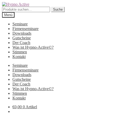
Zur
Zum
Navigation
Inhalt
Suche
Suche
springen
springen
nach:
Menü
Seminare
Firmenseminare
Downloads
Gutscheine
Der Coach
Was ist Hypno-Active©?
Stimmen
Kontakt
Seminare
Firmenseminare
Downloads
Gutscheine
Der Coach
Was ist Hypno-Active©?
Stimmen
Kontakt
€
0,00
0 Artikel