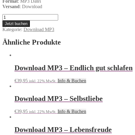
Format
: MP3 Datei
Versand
: Download
Download
MP3
Jetzt buchen
-
Kategorie:
Download MP3
Opferbewusstsein
ade
Ähnliche Produkte
Menge
Download MP3 – Endlich gut schlafen
€
39,95
Info & Buchen
inkl. 22% MwSt.
Download MP3 – Selbstliebe
€
39,95
Info & Buchen
inkl. 22% MwSt.
Download MP3 – Lebensfreude