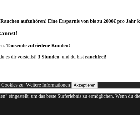
em Rauchen aufzuhören! Eine Ersparnis von bis zu 2000€ pro Jahr kl
kannst!
nen:
Tausende zufriedene Kunden!
u es dir vorstellst!
3 Stunden
, und du bist
rauchfrei
!
n Cookies zu.
Weitere Informationen
Akzeptieren
sen" eingestellt, um das beste Surferlebnis zu ermöglichen. Wenn du 