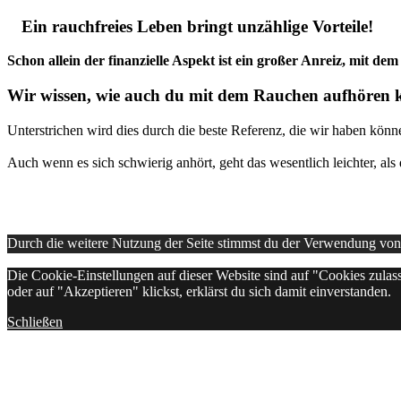
Ein rauchfreies Leben bringt unzählige Vorteile!
Schon allein der finanzielle Aspekt ist ein großer Anreiz, mit d
Wir wissen, wie auch du mit dem Rauchen aufhören 
Unterstrichen wird dies durch die beste Referenz, die wir haben kön
Auch wenn es sich schwierig anhört, geht das wesentlich leichter, als d
Durch die weitere Nutzung der Seite stimmst du der Verwendung vo
Die Cookie-Einstellungen auf dieser Website sind auf "Cookies zulas
oder auf "Akzeptieren" klickst, erklärst du sich damit einverstanden.
Schließen