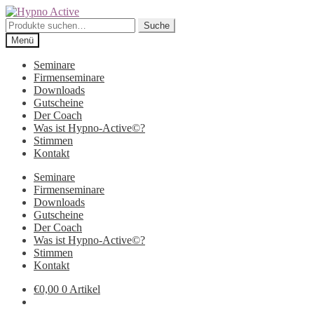
Zur
Zum
Navigation
Inhalt
Suche
Suche
springen
springen
nach:
Menü
Seminare
Firmenseminare
Downloads
Gutscheine
Der Coach
Was ist Hypno-Active©?
Stimmen
Kontakt
Seminare
Firmenseminare
Downloads
Gutscheine
Der Coach
Was ist Hypno-Active©?
Stimmen
Kontakt
€
0,00
0 Artikel